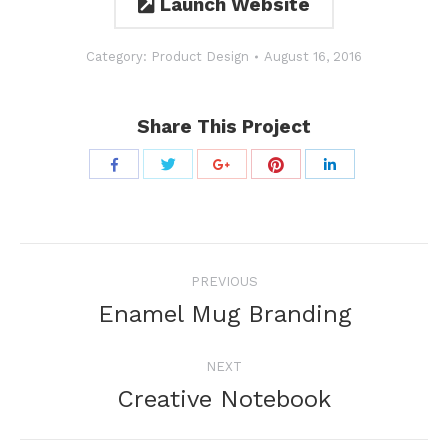
Launch Website
Category:
Product Design
August 16, 2016
Share This Project
Share
Share
Share
Share
Share
with
with
with
with
with
Twitter
Pinterest
Facebook
Google+
LinkedIn
Project
PREVIOUS
navigation
Previous
Enamel Mug Branding
project:
NEXT
Next
Creative Notebook
project: